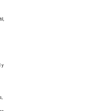
il,
 y
s,