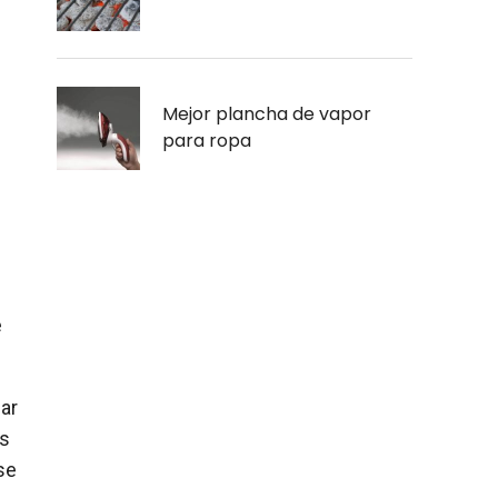
Mejor plancha de vapor
para ropa
e
ar
os
se