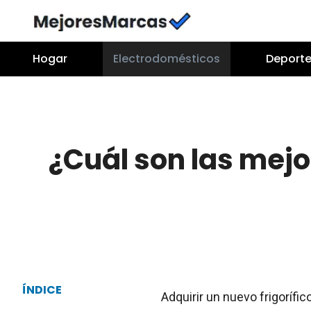
Saltar
al
contenido
Hogar
Electrodomésticos
Deporte
¿Cuál son las mej
ÍNDICE
Adquirir un nuevo frigorífi